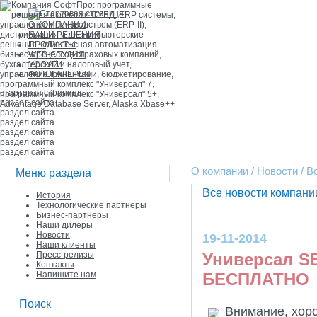
О КОМПАНИИ
НАШИ РЕШЕНИЯ
ПРОДУКТЫ
WEB-СТУДИЯ
УСЛУГИ
ФОТОГАЛЕРЕЯ
стартовая страница
раздел сайта
раздел сайта
раздел сайта
раздел сайта
раздел сайта
раздел сайта
О компании / Новости / 
Меню раздела
Все новости компан
История
Технологические партнеры
Бизнес-партнеры
Наши дилеры
Новости
19-11-2014
Наши клиенты
Пресс-релизы
Универсал S
Контакты
Напишите нам
БЕСПЛАТНО
Поиск
Внимание, хор