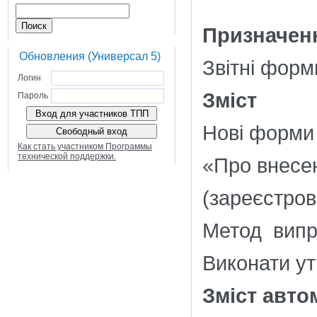
Призначенн
Обновления (Универсал 5)
Звітні форм
Логин
Зміст
Пароль
Нові форми 
Как стать участником Программы
технической поддержки.
«Про внесен
(зареєстров
Метод випр
Виконати ут
Зміст авто