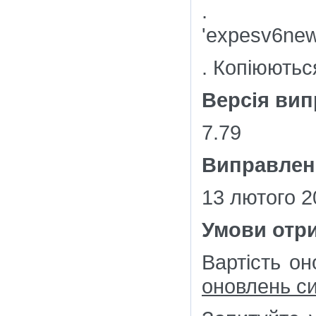
. 
'expesv6new
. Копіюютьс
Версія ви
7.79
Виправлен
13 лютого 2
Умови отр
Вартість о
оновлень с