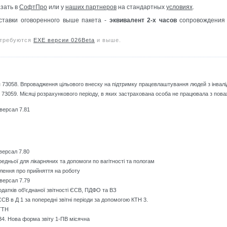
зать в
СофтПро
или у
наших партнеров
на стандартных
условиях
.
ставки оговоренного выше пакета -
эквивалент 2-х часов
сопровождения 
 требуются
EXE версии 026Beta
и выше.
73058. Впровадження цільового внеску на підтримку працевлаштування людей з інвалід
73059. Місяці розрахункового періоду, в яких застрахована особа не працювала з пов
версал 7.81
версал 7.80
едньої для лікарняних та допомоги по вагітності та пологам
ення про прийняття на роботу
версал 7.79
датків об'єднаної звітності ЄСВ, ПДФО та ВЗ
СВ в Д 1 за попередні звітні періоди за допомогою КТН 3.
ТТН
4. Нова форма звіту 1-ПВ місячна