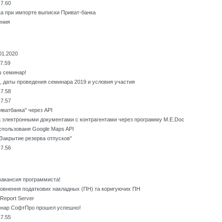
7.60
а при импорте выписки Приват-банка
ения
01.2020
7.59
 семинар!
, даты проведения семинара 2019 и условия участия
7.58
7.57
ватбанка" через API
 электронными документами с контрагентами через программу M.E.Doc
спользованя Google Maps API
Закрытие резерва отпусков"
7.56
вакансия программиста!
повнення податкових накладных (ПН) та коригуючих ПН
Report Server
инар СофтПро прошел успешно!
7.55