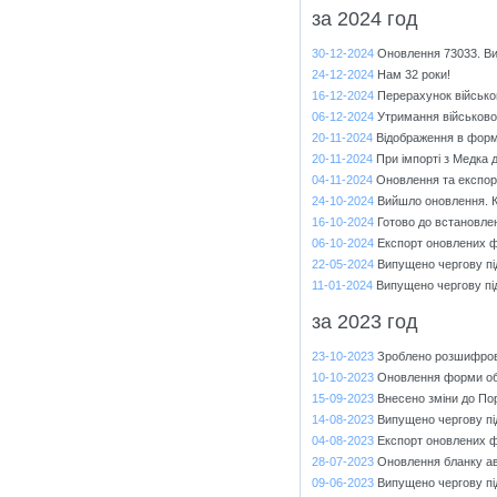
за 2024 год
30-12-2024
Оновлення 73033. Ви
24-12-2024
Нам 32 роки!
16-12-2024
Перерахунок військо
06-12-2024
Утримання військово
20-11-2024
Відображення в форм
20-11-2024
При імпорті з Медка
04-11-2024
Оновлення та експор
24-10-2024
Вийшло оновлення. К
16-10-2024
Готово до встановле
06-10-2024
Експорт оновлених ф
22-05-2024
Випущено чергову пі
11-01-2024
Випущено чергову під
за 2023 год
23-10-2023
Зроблено розшифровк
10-10-2023
Оновлення форми об'
15-09-2023
Внесено зміни до По
14-08-2023
Випущено чергову пі
04-08-2023
Експорт оновлених ф
28-07-2023
Оновлення бланку ав
09-06-2023
Випущено чергову пі