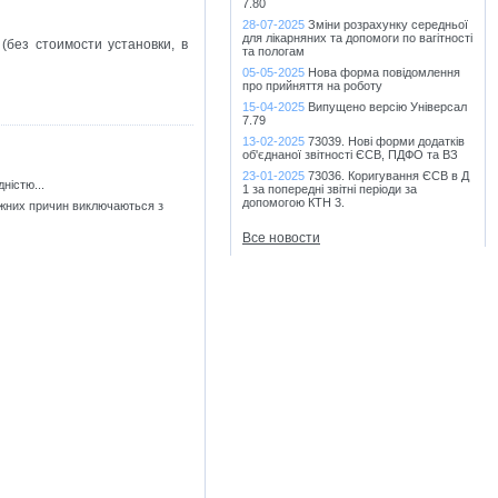
7.80
28-07-2025
Зміни розрахунку середньої
для лікарняних та допомоги по вагітності
(без стоимости установки, в
та пологам
05-05-2025
Нова форма повідомлення
про прийняття на роботу
15-04-2025
Випущено версію Універсал
7.79
13-02-2025
73039. Нові форми додатків
об'єднаної звітності ЄСВ, ПДФО та ВЗ
23-01-2025
73036. Коригування ЄСВ в Д
ністю...
1 за попередні звітні періоди за
допомогою КТН 3.
ажних причин виключаються з
Все новости