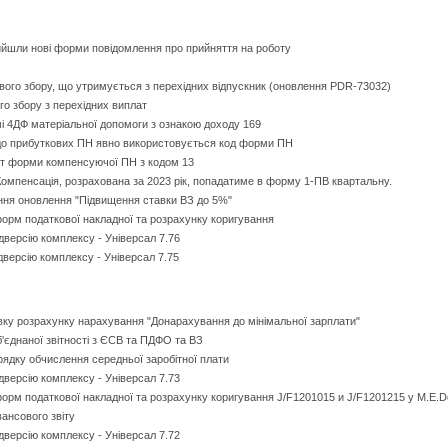
йшли нові форми повідомлення про прийняття на роботу
вого збору, що утримується з перехідних відпускник (оновлення PDR-73032)
го збору з перехідних виплат
і 4ДФ матеріальної допомоги з ознакою доходу 169
 до прибуткових ПН явно використовується код форми ПН
т форми компенсуючої ПН з кодом 13
омпенсація, розрахована за 2023 рік, попадатиме в форму 1-ПВ квартальну.
ння оновлення "Підвищення ставки ВЗ до 5%"
орм податкової накладної та розрахунку коригування
дверсію комплексу - Універсал 7.76
версію комплексу - Універсал 7.75
у розрахунку нарахування "Донарахування до мінімальної зарплати"
єднаної звітності з ЄСВ та ПДФО та ВЗ
рядку обчислення середньої заробітної плати
дверсію комплексу - Універсал 7.73
орм податкової накладної та розрахунку коригування J/F1201015 и J/F1201215 у M.E.D
ансового звіту
дверсію комплексу - Універсал 7.72