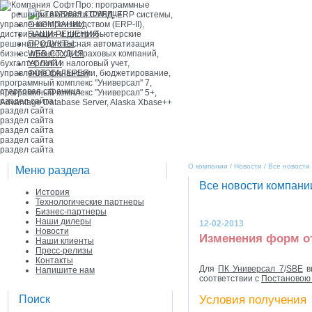
О КОМПАНИИ
НАШИ РЕШЕНИЯ
ПРОДУКТЫ
WEB-СТУДИЯ
УСЛУГИ
ФОТОГАЛЕРЕЯ
стартовая страница
раздел сайта
раздел сайта
раздел сайта
раздел сайта
раздел сайта
раздел сайта
О компании / Новости / Все новост
Меню раздела
Все новости компан
История
Технологические партнеры
Бизнес-партнеры
Наши дилеры
12-02-2013
Новости
Изменения форм о
Наши клиенты
Пресс-релизы
Контакты
Для
ПК Универсал 7
/
SBE
в
Напишите нам
соответствии с
Постановою 
Условия получения
Поиск