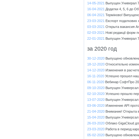
14-05-2021
Выпущен Универал 7.
16-04-2021
Додатки 4, 5, 6 до О
06-04-2021
Терміново! Випущено 
23-03-2021
Експорт податкових 
03-03-2021
Открыта вакансия An
02-03-2021
Нові редакції форм п
22-01-2021
Выпущен Универал 7
за 2020 год
30-12-2020
Выпущено обновление
18-12-2020
Относительно измен
14-12-2020
Изменения в расчет
16-11-2020
Успешно прошел наш
06-11-2020
Вебинар СофтПро 202
09-10-2020
Выпущен Универсал 
02-10-2020
Успешно прошло пер
13-07-2020
Выпущен Универсал 
03-06-2020
Изменение API прот
21-04-2020
Внимание! Открыта в
15-04-2020
Выпущен Универсал 
26-03-2020
Облако GigaCloud дл
23-03-2020
Работа в период кар
05-02-2020
Выпущено обновлени