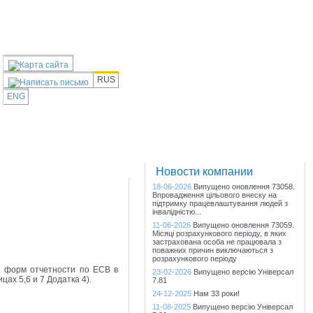
RUS
ENG
Новости компании
18-06-2026
Випущено оновлення 73058.
Впровадження цільового внеску на
підтримку працевлаштування людей з
інвалідністю...
11-06-2026
Випущено оновлення 73059.
Місяці розрахункового періоду, в яких
застрахована особа не працювала з
поважних причин виключаються з
розрахункового періоду
я форм отчетности по ЕСВ в
23-02-2026
Випущено версію Універсал
цах 5,6 и 7 Додатка 4).
7.81
24-12-2025
Нам 33 роки!
11-08-2025
Випущено версію Універсал