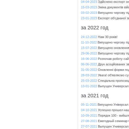
04-04-2023
Здійснено експорт о
15-03-2023
Зміна документів вій
03-02-2023
Випущено чергову пі
23-01-2023
Експорт об'єднаної зв
за 2022 год
24-12-2022
Нам 30 років!
11-10-2022
Випущено чергову під
15-07-2022
Випущено оновлен
29-06-2022
Випущено чергову пі
16-06-2022
Розпочав роботу сайт
06-06-2022
Друк асоційованих з
31-05-2022
Оновленні форми под
28-03-2022
Увага! об'являємо су
25-03-2022
Спеціальна пропозиці
13-01-2022
Выпущен Универсал 
за 2021 год
05-11-2021
Випущено Універсал 7
04-10-2021
Успешно прошел наш
10-09-2021
Порядок 100 - вийшл
27-08-2021
Ежегодный семинар 
27-07-2021
Выпущен Универсал 7