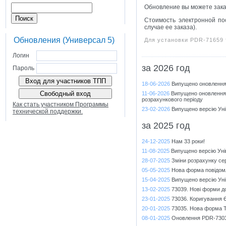
Обновление вы можете зака
Стоимость электронной по
случае ее заказа).
Обновления (Универсал 5)
Для установки PDR-71659
Логин
за 2026 год
Пароль
18-06-2026
Випущено оновлення 
11-06-2026
Випущено оновлення 
розрахункового періоду
Как стать участником Программы
23-02-2026
Випущено версію Уні
технической поддержки.
за 2025 год
24-12-2025
Нам 33 роки!
11-08-2025
Випущено версію Уні
28-07-2025
Зміни розрахунку сер
05-05-2025
Нова форма повідомл
15-04-2025
Випущено версію Уні
13-02-2025
73039. Нові форми до
23-01-2025
73036. Коригування Є
20-01-2025
73035. Нова форма 
08-01-2025
Оновлення PDR-7303