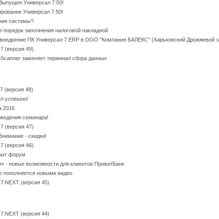
Выпущен Универсал 7.50!
рование Универсал 7.50!
ния системы?
 порядок заполнения налоговой накладной
внедрение ПК Универсал 7 ERP в ООО "Компания БАЛЕКС" (Харьковский Дрожжевой з
7 (версия 49)
eScanner заменяет терминал сбора данных
 (версия 48)
л успешно!
 2016
ведения семинара!
7 (версия 47)
Внимание - скидки!
7 (версия 46)
рыт форум
» - новые возможности для клиентов ПриватБанк
be пополняется новыми видео
7:NEXT (версия 45)
7:NEXT (версия 44)