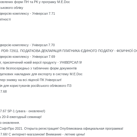
новлених форм ПН та РК у програму M.E.Doc
ськового обліку
дверсію комплексу - Універсал 7.71
ітності
версію комплексу - Універсал 7.70
ня PDR-72911. ПОДАТКОВА ДЕКЛАРАЦІЯ ПЛАТНИКА ЄДИНОГО ПОДАТКУ - ФІЗИЧНОЇ
дверсію комплексу - Універсал 7.69
, присвячений новій версії продукту - УНІВЕРСАЛ 9!
вітів безпосередньо з табличних форм документів
аткових накладних для експорту в систему M.E.Doc
пер-знижку на всі ліцензії ПК Універсал!
я для користувачів російського облікового ПЗ
7.68
.67 SP-1 (увага - оновлено!)
 20-й ежегодный семинар!
о оновлення.
СофтПро 2021. Открыта регистрация! Опубликована официальная программа!
.66! С интернет-магазином! Внимание - летние цены!