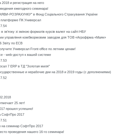
2018 и регистрация на него
ведения ежегодного семинара!
АЯВИ-РОЗРАХУНКУ" в Фонд Соціального Страхування України
а платформе ПК Универсал
7.54
 зв'язку зі зміною форматів курсів валют на сайті НБУ
ми управління комбікормовим заводом для ТОВ «Агрофірма «Маяк»
 6 Звіту по ЕСВ
олучите Универсал Front-office по летним ценам!
ice - web-доступ к вашей системе
7.53
сал 7 ERP в ТД "Золотая миля"
ударственные и нерабочие дни на 2018 и 2019 годы (с дополнениями)
7.52
02.2018
тмечает 25 лет!
017 прошел успешно!
а СофтПро 2017
7.51
я на семинар СофтПро 2017
есто проведения нашего 16-го семинара!