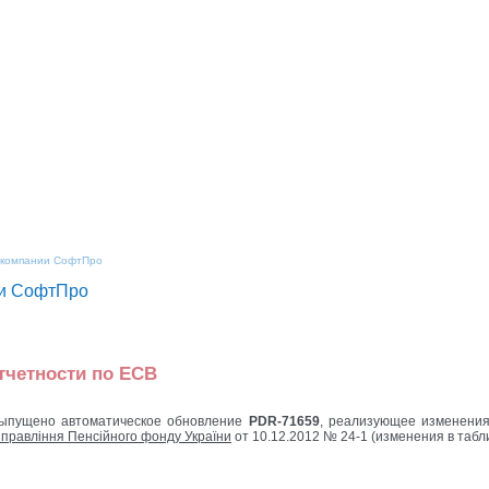
и компании СофтПро
ии СофтПро
тчетности по ЕСВ
ыпущено автоматическое обновление
PDR-71659
, реализующее изменени
правління Пенсійного фонду України
от 10.12.2012 № 24-1 (изменения в табли