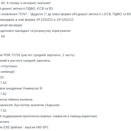
65. А теперь и интернет-магазин!
б’єднаної звітності ПДФО, ЄСВ та ВЗ
оновлення 72767 - "Додаток 1" до нової форми об'єднаної звітності з ЄСВ, ПДФО та ВЗ
накладних в нові форми J/F1201012 и J/F1201212
droid developer
одаткової накладної та розрахунку коригування
.64.
 PDR-72726 (расчет средней зарплаты, 2 часть)
ений в расчете средней зарплаты
е отпускных
 вебинар!
0...
7.63
вое внедрение Универсал 9!
7.62
окола обмена выписки
акансия: Бухгалтер-аналитик (Харьков).
7.61
я поддержания критически важных сервисов в период карантина
антина
е EXE файлов - версия 060-SP1