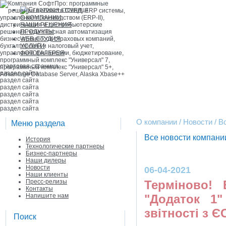
О КОМПАНИИ
НАШИ РЕШЕНИЯ
ПРОДУКТЫ
WEB-СТУДИЯ
УСЛУГИ
ФОТОГАЛЕРЕЯ
стартовая страница
раздел сайта
раздел сайта
раздел сайта
раздел сайта
раздел сайта
раздел сайта
О компании / Новости / 
Меню раздела
Все новости компан
История
Технологические партнеры
Бизнес-партнеры
Наши дилеры
Новости
06-04-2021
Наши клиенты
Пресс-релизы
Терміново!
Контакты
Напишите нам
"Додаток 1
звітності з 
Поиск