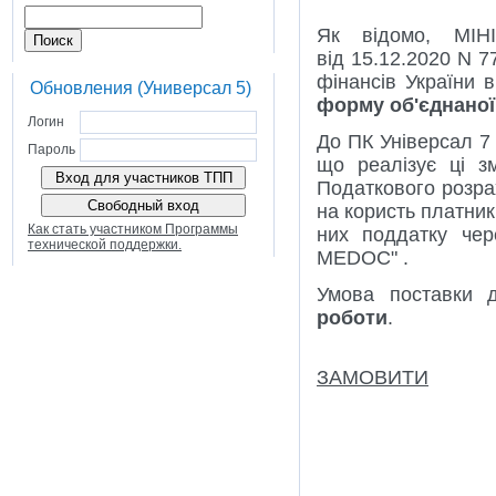
Як відомо, МІН
від 15.12.2020 N 7
фінансів України 
Обновления (Универсал 5)
форму об'єднаної
Логин
До ПК Універсал 7
Пароль
що реалізує ці з
Податкового розра
на користь платникі
Как стать участником Программы
них поддатку че
технической поддержки.
MEDOC" .
Умова поставки 
роботи
.
ЗАМОВИТИ