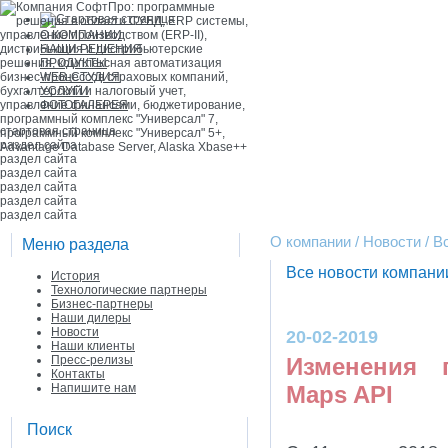
О КОМПАНИИ
НАШИ РЕШЕНИЯ
ПРОДУКТЫ
WEB-СТУДИЯ
УСЛУГИ
ФОТОГАЛЕРЕЯ
стартовая страница
раздел сайта
раздел сайта
раздел сайта
раздел сайта
раздел сайта
раздел сайта
О компании / Новости / 
Меню раздела
Все новости компан
История
Технологические партнеры
Бизнес-партнеры
Наши дилеры
Новости
20-02-2019
Наши клиенты
Пресс-релизы
Изменения 
Контакты
Напишите нам
Maps API
Поиск