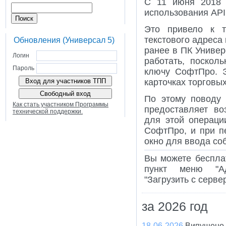
С 11 июня 2018 
использования API
Это привело к т
текстового адреса
Обновления (Универсал 5)
ранее в ПК Универ
Логин
работать, поскол
Пароль
ключу СофтПро. Э
карточках торговых
По этому поводу
Как стать участником Программы
предоставляет во
технической поддержки.
для этой операци
СофтПро, и при п
окно для ввода со
Вы можете бесплат
пункт меню "Ад
"Загрузить с серв
за 2026 год
18-06-2026
Випущено 