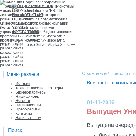
О КОМПАНИИ
НАШИ РЕШЕНИЯ
ПРОДУКТЫ
WEB-СТУДИЯ
УСЛУГИ
ФОТОГАЛЕРЕЯ
стартовая страница
раздел сайта
раздел сайта
раздел сайта
раздел сайта
раздел сайта
раздел сайта
О компании / Новости / 
Меню раздела
Все новости компан
История
Технологические партнеры
Бизнес-партнеры
Наши дилеры
Новости
01-11-2016
Наши клиенты
Пресс-релизы
Выпущен Унив
Контакты
Напишите нам
Выпущена очередн
Поиск
база данных в