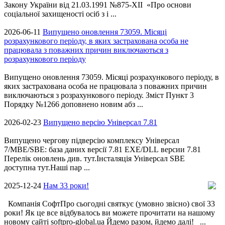
Закону України від 21.03.1991 №875-XII «Про основи
соціальної захищеності осіб з і ...
2026-06-11
Випущено оновлення 73059. Місяці
розрахункового періоду, в яких застрахована особа не
працювала з поважних причин виключаються з
розрахункового періоду
Випущено оновлення 73059. Місяці розрахункового періоду, в
яких застрахована особа не працювала з поважних причин
виключаються з розрахункового періоду. Зміст Пункт 3
Порядку №1266 доповнено новим абз ...
2026-02-23
Випущено версію Універсал 7.81
Випущено чергову підверсію комплексу Універсал
7/MBE/SBE: база даних версії 7.81 EXE/DLL версии 7.81
Перелік оновлень див. тут.Інсталяція Універсал SBE
доступна тут.Наші пар ...
2025-12-24
Нам 33 роки!
Компанія СофтПро сьогодні святкує (умовно звісно) свої 33
роки! Як це все відбувалось ви можете прочитати на нашому
новому сайті softpro-global.ua Йдемо разом, йдемо далі! ...