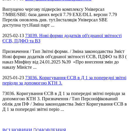
Випущено чергову підверсію комплексу Універсал
7/MBE/SBE: база даних версії 7.79 EXE/DLL версии 7.79
Перелік оновлень див. тут.Інсталяція Універсал SBE
доступна тут.Наші парт ...
2025-02-13
73039. Нові форми додатків об'єднаної звітності
ЄСВ, ПДФО та ВЗ
Призначення / Тип Звітні форми. / Зміна законодавства Зміст
Нові форми додатків об'єднаної звітності ЄСВ, ПДФО та ВЗ (
наказ Мінфіну від 24.01.2025 №39 «Про внесення змін до
наказу Міністе ...
2025-01-23
73036. Коригування ЄСВ в Д 1 за попередні звітні
періоди за допомогою КТН 3.
73036. Коригування ЄСВ в Д 1 за попередні звітні періоди за
допомогою КТН 3. Призначення / Тип Персоніфікований
облік для ПФ / Зміна законодавства Зміст Коригування ЄСВ в
Д 1 за попередні звітні періо ...
ВСІ НОВИНИ
ОНОВЛЕННЯ