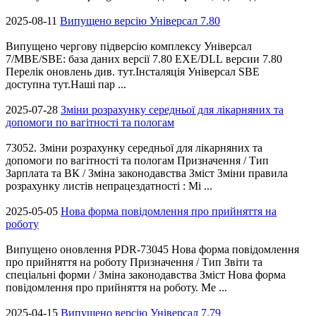
2025-08-11
Випущено версію Універсал 7.80
Випущено чергову підверсію комплексу Універсал
7/MBE/SBE: база даних версії 7.80 EXE/DLL версии 7.80
Перелік оновлень див. тут.Інсталяція Універсал SBE
доступна тут.Наші пар ...
2025-07-28
Зміни розрахунку середньої для лікарняних та
допомоги по вагітності та пологам
73052. Зміни розрахунку середньої для лікарняних та
допомоги по вагітності та пологам Призначення / Тип
Зарплата та ВК / Зміна законодавства Зміст Зміни правила
розрахунку листів непрацездатності : Мі ...
2025-05-05
Нова форма повідомлення про прийняття на
роботу
Випущено оновлення PDR-73045 Нова форма повідомлення
про прийняття на роботу Призначення / Тип Звіти та
спеціальні форми / Зміна законодавства Зміст Нова форма
повідомлення про прийняття на роботу. Ме ...
2025-04-15
Випущено версію Універсал 7.79