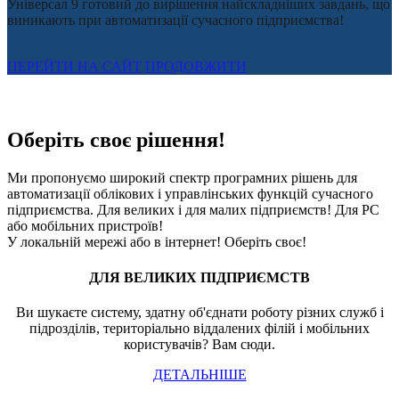
Універсал 9 готовий до вирішення найскладніших завдань, що
виникають при автоматизації сучасного підприємства!
ПЕРЕЙТИ НА САЙТ
ПРОДОВЖИТИ
Оберіть своє рішення!
Ми пропонуємо широкий спектр програмних рішень для
автоматизації облікових і управлінських функцій сучасного
підприємства. Для великих і для малих підприємств! Для PC
або мобільних пристроїв!
У локальній мережі або в інтернет! Оберіть своє!
ДЛЯ ВЕЛИКИХ ПІДПРИЄМСТВ
Ви шукаєте систему, здатну об'єднати роботу різних служб і
підрозділів, територіально віддалених філій і мобільних
користувачів? Вам сюди.
ДЕТАЛЬНІШЕ