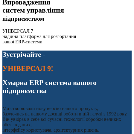
Впровадження
систем управління
підприємством
УНІВЕРСАЛ 7
надійна платформа для розгортання
вашої ERP-системи
Зустрічайте -
УНІВЕРСАЛ 9!
Хмарна ERP система вашого
підприємства
Ми створювали нову версію нашого продукту,
базуючись на нашому досвіді роботи в цій галузі з 1992 року.
Він увібрав в себе всі сучасні технології обробки великих
обсягів даних,
інтерфейсу користувача, архітектурних рішень.