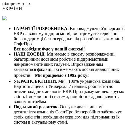
підприємствах
УКРАЇНИ
ГАРАНТІЇ РОЗРОБНИКА.
Впроваджуючи Універсал 7:
ERP на вашому підприємстві, ви отримуєте сервіс по
його підтримці безпосередньо від розробника - компанії
СофтПро.
Все необхідне буде у вашій системі!
НАШ ДОСВІД.
Ми маємо в своєму розпорядженні
багаторічним досвідом роботи з підприємствами
найрізноманітніших галузей. Впровадженням
займаються фахівці, які вже мають досвід аналогічних
проектів.
Ми працюємо з 1992 року!
УКРАЇНСЬКІ ЦІНИ.
Ми - 100% українська компанія.
Вартість ліцензій Універсал 7 і наших робіт істотно
нижче західних аналогів ERP. При цьому ми декларуємо
якість і можливості системи, повністю задовольняють
вашим потребам.
Подальший розвиток.
Ось уже два з лишком
десятиліття компанія СофтПро безперебійно забезпечує
своїх клієнтів необхідним сервісом для підтримання їх
систем в актуальному стані.