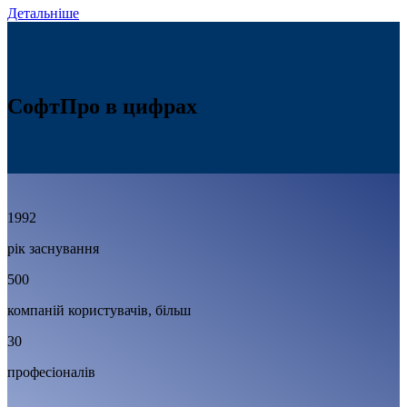
Детальніше
СофтПро в цифрах
1992
рік заснування
500
компаній користувачів, більш
30
професіоналів