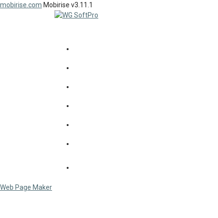
mobirise.com
Mobirise v3.11.1
SOFTPRO
workgroup
since 1992...
НОВИНИ
СОФТПРО
ПРОДУКТИ
ДОСВІД
КЛІЄНТИ
КОНТАКТИ
СЕРВІС
Web Page Maker