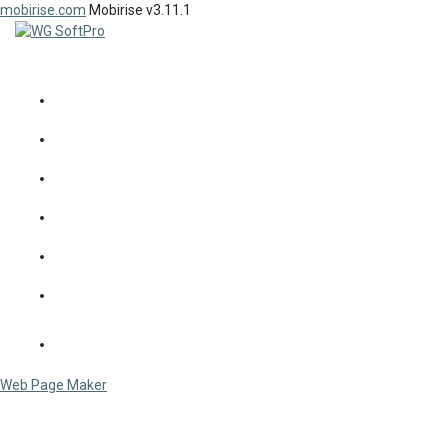
mobirise.com
Mobirise v3.11.1
SOFTPRO
workgroup
since 1992...
НОВИНИ
СОФТПРО
ПРОДУКТИ
ДОСВІД
КЛІЄНТИ
КОНТАКТИ
СЕРВІС
Web Page Maker