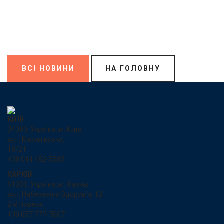
ВСІ НОВИНИ
НА ГОЛОВНУ
КИЇВ
04080, Україна, м. Київ,
вул. Кирилівська,
19/21
+38 044 482-5585
ХАРКІВ
61001, Україна, м. Харків
вул. Набережна Здоров'я, 12,
2-й поверх
+38 057 777-7007