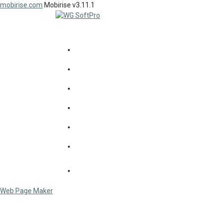
mobirise.com
Mobirise v3.11.1
SOFTPRO
workgroup
since 1992...
НОВИНИ
СОФТПРО
ПРОДУКТИ
ДОСВІД
КЛІЄНТИ
КОНТАКТИ
СЕРВІС
Web Page Maker