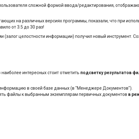
 пользователя сложной формой ввода/редактирования, отображаю
тающих на различных версиях программы, показали, что при испол
ло от 3.5 до 30 раз!
и (залог целостности информации) получил новый инструмент. С
з наиболее интересных стоит отметить
подсветку результатов фи
ю информацию в своей базе данных (в "Менеджере Документов").
лять файлы к выбранным экземплярам первичных документов
в ре