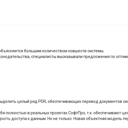
 объясняется большим количеством новшеств системы.
аконодательства, специалисты высказывали предложения по оптим
 выделить целый ряд PDR, обеспечивающих перевод документов с
ебя полностью в реальных проектах СофтПро, т.к. обеспечивают ц
корость доступа к данным. Но не только. Новая объектная модель 