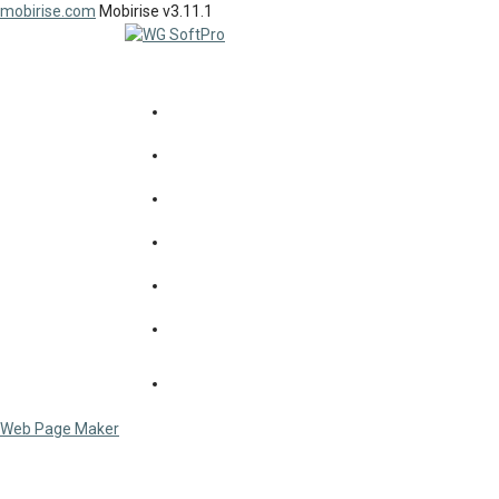
mobirise.com
Mobirise v3.11.1
SOFTPRO
workgroup
since 1992...
НОВИНИ
СОФТПРО
ПРОДУКТИ
ДОСВІД
КЛІЄНТИ
КОНТАКТИ
СЕРВІС
Web Page Maker