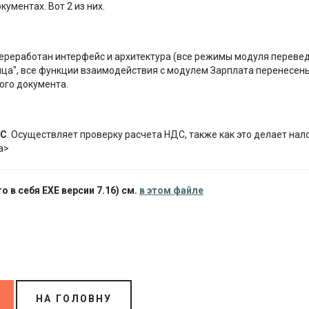
ументах. Вот 2 из них.
переработан интерфейс и архитектура (все режимы модуля переве
ица", все функции взаимодействия с модулем Зарплата перенесены
ого документа.
ДС
. Осуществляет проверку расчета НДС, также как это делает нал
а>
 в себя EXE версии 7.16) см.
в этом файле
НА ГОЛОВНУ