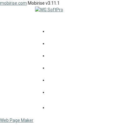
mobirise.com
Mobirise v3.11.1
SOFTPRO
workgroup
since 1992...
НОВИНИ
СОФТПРО
ПРОДУКТИ
ДОСВІД
КЛІЄНТИ
КОНТАКТИ
СЕРВІС
Web Page Maker