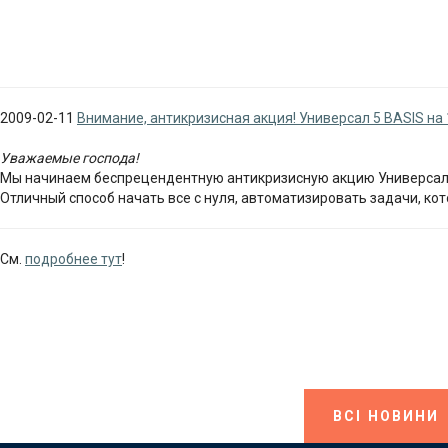
2009-02-11
Внимание, антикризисная акция! Универсал 5 BASIS на 
Уважаемые господа!
Мы начинаем беспрецендентную антикризисную акцию Универсал 5
Отличный способ начать все с нуля, автоматизировать задачи, кот
См.
подробнее тут
!
ВСІ НОВИНИ