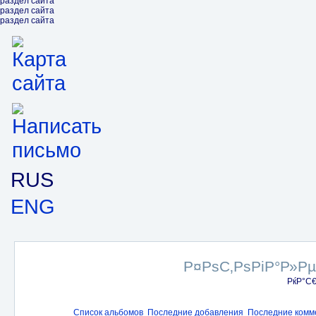
раздел сайта
раздел сайта
раздел сайта
RUS
ENG
Р¤РѕС‚РѕРіР°Р»Р
РќР°С
Список альбомов
Последние добавления
Последние комм