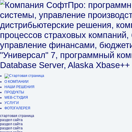
О КОМПАНИИ
НАШИ РЕШЕНИЯ
ПРОДУКТЫ
WEB-СТУДИЯ
УСЛУГИ
ФОТОГАЛЕРЕЯ
стартовая страница
раздел сайта
раздел сайта
раздел сайта