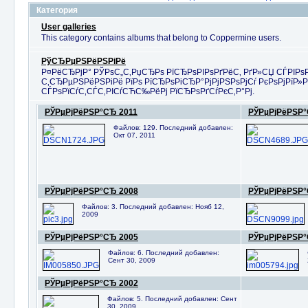
Категория
User galleries
This category contains albums that belong to Coppermine users.
РўСЂРµРЅРёРЅРіРё
Р¤РёСЂРјР° РЎРѕС„С‚РџСЂРѕ РїСЂРѕРІРѕРґРёС‚ РґР»СЏ СЃРІРѕ
С‚СЂРµРЅРёРЅРіРё РїРѕ РїСЂРѕРіСЂР°РјРјРЅРѕРјСѓ РєРѕРјРїР»
СЃРѕРїСѓС‚СЃС‚РІСѓСЋС‰РёРј РїСЂРѕРґСѓРєС‚Р°Рј.
РЎРµРјРёРЅР°СЂ 2011
РЎРµРјРёРЅР°
Файлов: 129. Последний добавлен:
Окт 07, 2011
РЎРµРјРёРЅР°СЂ 2008
РЎРµРјРёРЅР°
Файлов: 3. Последний добавлен: Нояб 12,
2009
РЎРµРјРёРЅР°СЂ 2005
РЎРµРјРёРЅР°
Файлов: 6. Последний добавлен:
Сент 30, 2009
РЎРµРјРёРЅР°СЂ 2002
Файлов: 5. Последний добавлен: Сент
30, 2009