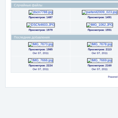
Случайные файлы
Просмотров: 1487
Просмотров: 1491
Просмотров: 1979
Просмотров: 1551
Последние добавления
Просмотров: 1985
Просмотров: 2113
Окт 07, 2011
Окт 07, 2011
Просмотров: 2224
Просмотров: 2160
Окт 07, 2011
Окт 07, 2011
Powered