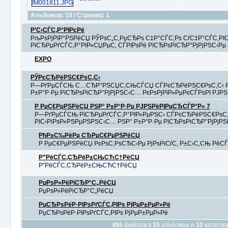
Альбомов: 10 / Страниц: 1
Р’С‹СЃС‚Р°РІРєРё
РљРѕРјРїР°РЅРёСЏ РЎРѕС„С‚РџСЂРѕ С‡Р°СЃС‚Рѕ СѓС‡Р°СЃС‚РІСѓ
РїСЂРµРґСЃС‚Р°РІР»СЏРµС‚ СЃРІРѕРё РїСЂРѕРіСЂР°РјРјРЅС‹Рµ 
EXPO
РЎРєСЂРёРЅС€РѕС‚С‹
Р—РґРµСЃСЊ С…СЂР°РЅСЏС‚СЊСЃСЏ СЃРєСЂРёРЅС€РѕС‚С‹ Рє 
Р±Р°Р·Рµ РїСЂРѕРіСЂР°РјРјРЅС‹С… РєРѕРјРїР»РµРєСЃРѕРІ РЈР
Р РµС€РµРЅРёСЏ РЅР° Р±Р°Р·Рµ РЈРЅРёРІРµСЂСЃР°Р» 7
Р—РґРµСЃСЊ РїСЂРµРґСЃС‚Р°РІР»РµРЅС‹ СЃРєСЂРёРЅС€РѕС‚С
РІС‹РїРѕР»РЅРµРЅРЅС‹С… РЅР° Р±Р°Р·Рµ РїСЂРѕРіСЂР°РјРјРЅ
РћР±С‰РёРµ СЂРµС€РµРЅРёСЏ
Р РµС€РµРЅРёСЏ РєРѕС‚РѕСЂС‹Рµ РјРѕРіСѓС‚ Р±С‹С‚СЊ РёС
Р”РёСЃС‚СЂРёР±СЊСЋС†РёСЏ
Р”РёСЃС‚СЂРёР±СЊСЋС†РёСЏ
РџРѕР»РёРіСЂР°С„РёСЏ
РџРѕР»РёРіСЂР°С„РёСЏ
РџСЂРѕРёР·РІРѕРґСЃС‚РІРѕ РјРµР±РµР»Рё
РџСЂРѕРёР·РІРѕРґСЃС‚РІРѕ РјРµР±РµР»Рё
495
файлов в
15
альбомах и
10
категор