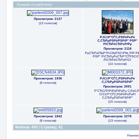
Лучшие по рейтингу
Просмотров: 2137
(13 голосов)
РЈС‡Р°СЃС‚РЅРёРєРё
С‚СЂРµРЅРёРЅРіР° РЅР°
РїСЂРёСЂРѕРґРµ
Просмотров: 2118
РџСЂРѕС‰Р°Р»СЊРЅС‹Р№ РІР·Рі
РЅР° РїСЂРµРєСЂР°СЃРЅСѓ
РїСЂРёСЂРѕРґСѓ
(14 голосов)
Просмотров: 1936
РЈС‡Р°СЃС‚РЅРёРєРё
С‚СЂРµРЅРёРЅРіР°
(8 голосов)
Просмотров: 2091
Р“СЂСѓРїРїРѕРІРѕРµ С„РѕС‚Р
СѓС‡Р°СЃС‚РЅРёРєРѕРІ
С‚СЂРµРЅРёРЅРіР°
(15 голосов)
Просмотров: 1842
Просмотров: 2278
(9 голосов)
(13 голосов)
Файлов: 495 / Страниц: 42
Powered