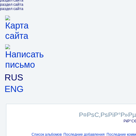
раздел сайта
раздел сайта
раздел сайта
RUS
ENG
Р¤РѕС‚РѕРіР°Р»Р
РќР°С
Список альбомов
Последние добавления
Последние комм