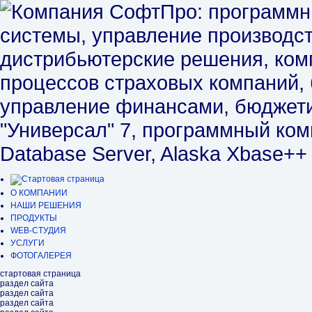
О КОМПАНИИ
НАШИ РЕШЕНИЯ
ПРОДУКТЫ
WEB-СТУДИЯ
УСЛУГИ
ФОТОГАЛЕРЕЯ
стартовая страница
раздел сайта
раздел сайта
раздел сайта