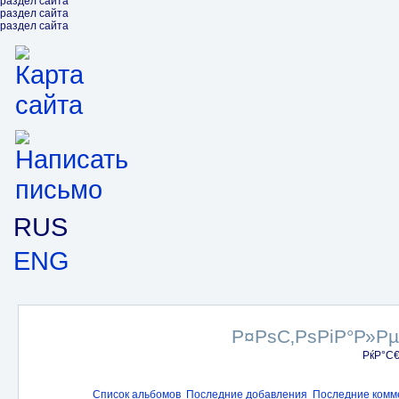
раздел сайта
раздел сайта
раздел сайта
RUS
ENG
Р¤РѕС‚РѕРіР°Р»Р
РќР°С
Список альбомов
Последние добавления
Последние комм