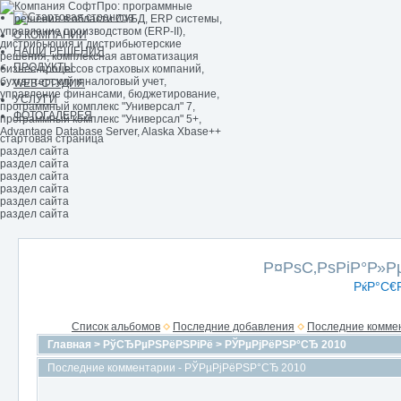
О КОМПАНИИ
НАШИ РЕШЕНИЯ
ПРОДУКТЫ
WEB-СТУДИЯ
УСЛУГИ
ФОТОГАЛЕРЕЯ
стартовая страница
раздел сайта
раздел сайта
раздел сайта
раздел сайта
раздел сайта
раздел сайта
Р¤РѕС‚РѕРіР°Р»
РќР°С€
Список альбомов
Последние добавления
Последние комме
Главная
>
РўСЂРµРЅРёРЅРіРё
>
РЎРµРјРёРЅР°СЂ 2010
Последние комментарии - РЎРµРјРёРЅР°СЂ 2010