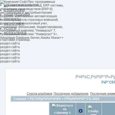
О КОМПАНИИ
НАШИ РЕШЕНИЯ
ПРОДУКТЫ
WEB-СТУДИЯ
УСЛУГИ
ФОТОГАЛЕРЕЯ
стартовая страница
раздел сайта
раздел сайта
раздел сайта
раздел сайта
раздел сайта
раздел сайта
Р¤РѕС‚РѕРіР°Р»
РќР°С€
Список альбомов
Последние добавления
Последние комм
Главная
>
РўСЂРµРЅРёРЅРіРё
>
РЎРµРјРёРЅР°СЂ 2004