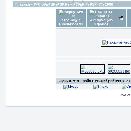
Главная
>
РўСЂРµРЅРёРЅРіРё
>
РЎРµРјРёРЅР°СЂ 2006
Оценить этот файл
(текущий рейтинг: 0.2 / 
Powered