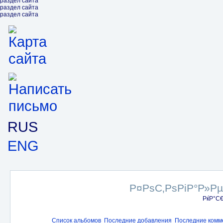
раздел сайта
раздел сайта
раздел сайта
RUS
ENG
Р¤РѕС‚РѕРіР°Р»Р
РќР°С
Список альбомов
Последние добавления
Последние комм