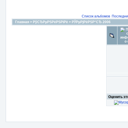
Список альбомов
Последни
Главная
>
РўСЂРµРЅРёРЅРіРё
>
РЎРµРјРёРЅР°СЂ 2006
Оценить э