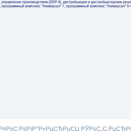
Р¤РѕС‚РѕРіР°Р»РµСЂРµСЏ РЎРѕС„С‚РџСЂР