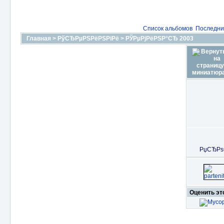
Список альбомов
Последни
Главная
>
РўСЂРµРЅРёРЅРіРё
>
РЎРµРјРёРЅР°СЂ 2003
РџСЂРѕ
Оценить э