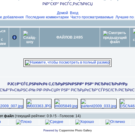
РќР°С€Р° РёСЃС‚РѕСЂРёСЏ
Домой
Вход
е добавления
Последние комментарии
Часто просматриваемые
Лучшие по 
ФАЙЛОВ 2/495
РЈС‡Р°СЃС‚РЅРёРєРё С‚СЂРµРЅРёРЅРіР° РЅР° РїСЂРёСЂРѕРґРµ
С‰Р°Р»СЊРЅС‹Р№ РІР·РіР»СЏРґ РЅР° РїСЂРµРєСЂР°СЃРЅСѓСЋ РїСЂРёС
тот файл
(текущий рейтинг: 0.9 / 5 - Голосов: 14)
Powered by
Coppermine Photo Gallery