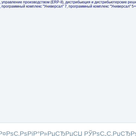
Р¤РѕС‚РѕРіР°Р»РµСЂРµСЏ РЎРѕС„С‚РџСЂР