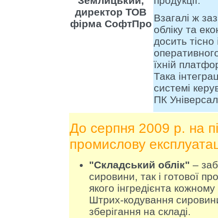
Землицький,
продукції.
директор ТОВ
Взагалі ж за
фірма СофтПро
обліку та еко
досить тісно
оперативного
їхній платфо
Така інтеграц
системі керу
ПК Універсал
До серпня 2009 р. на 
промислову експлуатац
"Складський облік"
– заб
сировини, так і готової пр
якого інгредієнта кожному
Штрих-кодування сировини 
зберігання на складі.