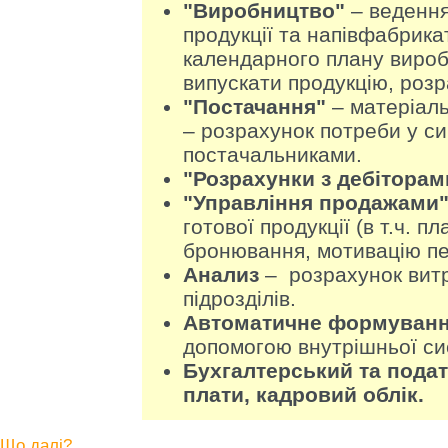
"Виробництво"
– ведення
продукції та напівфабрик
календарного плану вироб
випускати продукцію, розра
"Постачання"
– матеріаль
– розрахунок потреби у си
постачальниками.
"Розрахунки з дебіторам
"Управління продажами
готової продукції (в т.ч. 
бронювання, мотивацію п
Анализ
– розрахунок витр
підрозділів.
Автоматичне формуванн
допомогою внутрішньої си
Бухгалтерський та подат
плати, кадровий облік.
Що далі?