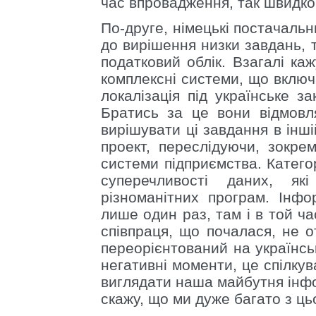
час впровадження, так швидко,
По-друге, німецькі постачальн
до вирішення низки завдань, т
податковий облік. Взагалі ка
комплексні системи, що включа
локалізація під українське з
Братись за це вони відмов
вирішувати ці завдання в інш
проект, переслідуючи, зокре
системи підприємства. Катего
суперечливості даних, як
різноманітних програм. Інф
лише один раз, там і в той ча
співпраця, що почалася, не о
переорієнтований на українсь
негативні моменти, це спілкув
виглядати наша майбутня інфо
скажу, що ми дуже багато з ць