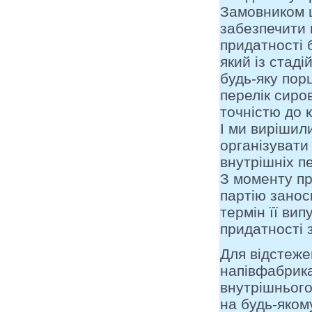
Замовником 
забезпечити 
придатності б
який із стад
будь-яку пор
перелік сиров
точністю до к
І ми вирішил
організувати
внутрішніх п
З моменту пр
партію занос
термін її вип
придатності з
Для відстеж
напівфабрика
внутрішнього
на будь-яком