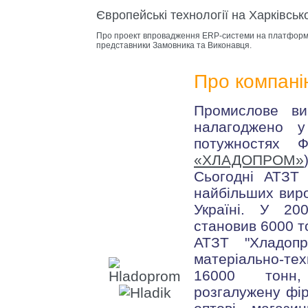
Європейські технології на Харківсь
Про проект впровадження ERP-системи на платформі
представники Замовника та Виконавця.
Про компані
Промислове в
налагоджено 
потужностях 
«ХЛАДОПРОМ»
Сьогодні АТЗТ
найбільших виро
Україні. У 20
становив 6000 т
АТЗТ "Хладоп
матеріально-те
16000 тонн, 
розгалужену фір