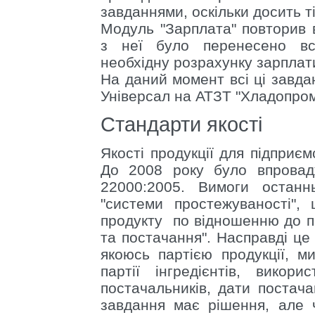
завданнями, оскільки досить т
Модуль "Зарплата" повторив в
з неї було перенесено всю
необхідну розрахунку зарплат
На даний момент всі ці завда
Універсал на АТЗТ "Хладопром
Стандарти якості
Якості продукції для підприєм
До 2008 року було впровад
22000:2005. Вимоги останн
"системи простежуваності", 
продукту по відношенню до па
та постачання". Насправді це
якоюсь партією продукції, м
партії інгредієнтів, викор
постачальників, дати постача
завдання має рішення, але ч