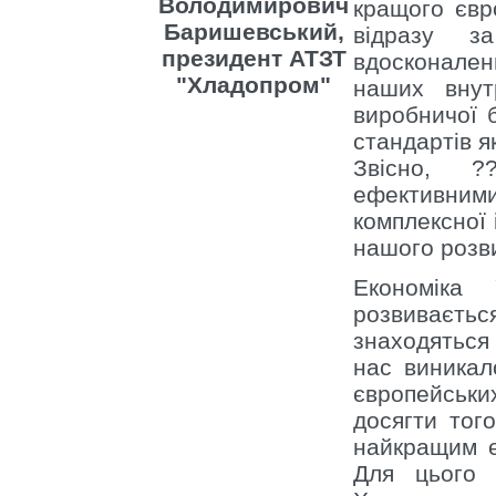
Володимирович
кращого євр
Баришевський,
відразу з
президент АТЗТ
вдосконален
"Хладопром"
наших внутр
виробничої 
стандартів я
Звісно, ?
ефективни
комплексної 
нашого розви
Економіка
розвиваєть
знаходяться 
нас виникал
європейських
досягти тог
найкращим є
Для цього к