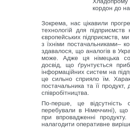
Хладопрому
кордон до на
Зокрема, нас цікавили прогре
технологій для підприємств н
європейських підприємств, ми
з їхніми постачальниками– к
здавалося, що аналогів в Укр
може. Адже ця німецька со
досвід, що ґрунтується при
інформаційних систем на підп
це сильно сприяло їм. Хара
постачальника та її продукт, 
співробітництва.
По-перше, це відсутність 
перебували в Німеччині), що
при впровадженні продукту.
налагодити оперативне виріш