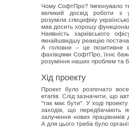
Чому СофтПро? Імпонувало те
великий досвід роботи з у
розуміла специфіку українсько
мав досить хорошу функціональ
Наявність харківського оф
якнайшвидшу реакцію постача
А головне – це позитивне в
фахівцями СофтПро, їхнє бажа
розуміння наших проблем та б
Хід проекту
Проект було розпочато восе
етапів. Слід зазначити, що а
"так має бути". У ході проект
заходів, що передбачають я
залучення нових працівників
А для цього треба було органі