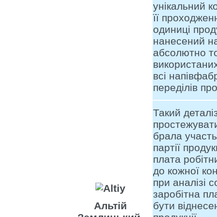
унікальний к
її проходжен
одиниці проду
нанесений на
абсолютно то
використаних
всі напівфаб
переділів про
Такий деталі
простежувати
брала участь
партії продук
плата робітн
до кожної кон
при аналізі с
заробітна пл
Альтій
бути віднесе