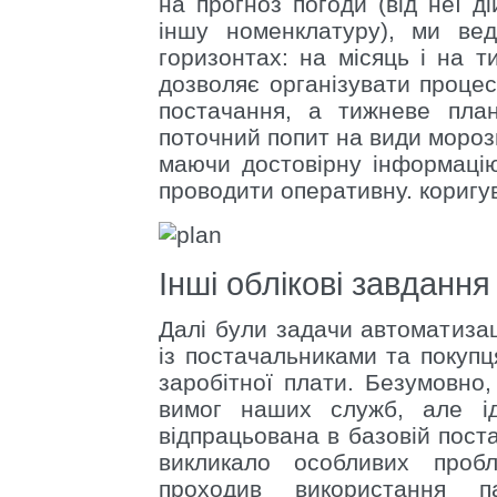
на прогноз погоди (від неї д
іншу номенклатуру), ми ве
горизонтах: на місяць і на 
дозволяє організувати проце
постачання, а тижневе пла
поточний попит на види морози
маючи достовірну інформаці
проводити оперативну. коригу
Інші облікові завдання
Далі були задачи автоматизац
із постачальниками та покупц
заробітної плати. Безумовно,
вимог наших служб, але ід
відпрацьована в базовій поста
викликало особливих пробл
проходив використання 