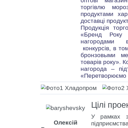
оптові магази
торгівлю моро
продуктами хар
доставці продукт
Продукція торг
«Бренд Року 
нагородами в
конкурсів, в то
бронзовыми ме
товарів року». 
нагорода – підт
«Перетворюємо д
Цілі прое
У рамках з
Олексій
підприємств