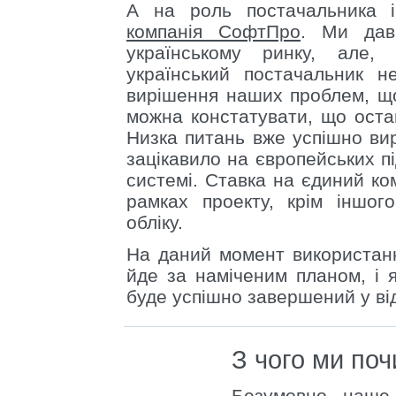
А на роль постачальника і
компанія СофтПро
. Ми давн
українському ринку, але,
український постачальник н
вирішення наших проблем, що
можна констатувати, що оста
Низка питань вже успішно вир
зацікавило на європейських п
системі. Ставка на єдиний ко
рамках проекту, крім іншог
обліку.
На даний момент використан
йде за наміченим планом, і 
буде успішно завершений у ві
З чого ми по
Безумовно, наше 