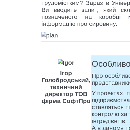
трудомістким? Зараз в Універ
Ви вводите запит, який скл
позначеного на коробці 
інформацію про сировину.
Особливо
Ігор
Про особливо
Голобродський,
представники
техничний
У проектах, 
директор ТОВ
підприємства
фірма СофтПро
ставляться п
контролю за 
інгредієнтів.
А в даному п