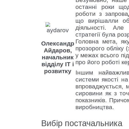
останні роки що
роботи з запрова
що вирішалли обл
діяльності. Але
стратегії була роз
Головна мета, як
Олександр
прозорого обліку 
Айдаров,
у межах всього пі
начальник
про його роботі ке
відділу ІТ і
розвитку
Іншим найважли
системи якості на
впроваджується, 
сировини як з точ
показників. Причо
виробництва.
Вибір постачальника